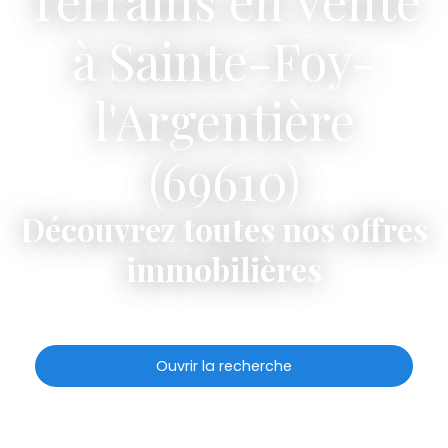
Terrains en vente
à Sainte-Foy-
l'Argentière
(69610)
Découvrez toutes nos offres
immobilières
Ouvrir la recherche
Type d'offre
Vente