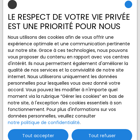
Surface min (m²)
LE RESPECT DE VOTRE VIE PRIVÉE
J'accepte le traitement de mes données
EST UNE PRIORITÉ POUR NOUS
personnelles conformément au RGPD. Si vous ne
souhaitez pas faire l'objet de prospection
Nous utilisons des cookies afin de vous offrir une
commerciale par voie téléphonique, vous pouvez
expérience optimale et une communication pertinente
vous inscrire gratuitement sur la liste d'opposition
sur notre site. Grace à ces technologies, nous pouvons
au démarchage téléphonique, prévu par l'article
vous proposer du contenu en rapport avec vos centres
L223-1 du code de la consommation, sur le site
d'intérêt. Ils nous permettent également d'améliorer la
Internet www.bloctel.gouv.fr ou par courrier
qualité de nos services et la convivialité de notre site
adressé à :
internet. Nous utiliserons uniquement les données
personnelles pour lesquelles vous avez donné votre
Société Worldline, Service Bloctel, CS 61311, 41013
accord. Vous pouvez les modifier à n'importe quel
BLOIS CEDEX.
moment via la rubrique ″Gérer les cookies″ en bas de
notre site, à l'exception des cookies essentiels à son
Pour en savoir plus sur le traitement de vos
fonctionnement. Pour plus d'informations sur vos
données personnelles, veuillez consulter notre
données personnelles, veuillez consulter
politique de confidentialité
.
notre politique de confidentialité
.
Tout accepter
Tout refuser