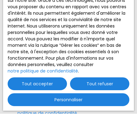
sur notre site. Grace à ces technologies, nous pouvons
Pièces min
vous proposer du contenu en rapport avec vos centres
d'intérêt. Ils nous permettent également d'améliorer la
J'accepte le traitement de mes données
qualité de nos services et la convivialité de notre site
personnelles conformément au RGPD. Si vous ne
internet. Nous utiliserons uniquement les données
souhaitez pas faire l'objet de prospection
personnelles pour lesquelles vous avez donné votre
commerciale par voie téléphonique, vous pouvez
accord. Vous pouvez les modifier à n'importe quel
vous inscrire gratuitement sur la liste d'opposition
moment via la rubrique ″Gérer les cookies″ en bas de
au démarchage téléphonique, prévu par l'article
notre site, à l'exception des cookies essentiels à son
L223-1 du code de la consommation, sur le site
fonctionnement. Pour plus d'informations sur vos
Internet www.bloctel.gouv.fr ou par courrier
données personnelles, veuillez consulter
adressé à :
notre politique de confidentialité
.
Société Worldline, Service Bloctel, CS 61311, 41013
Tout accepter
Tout refuser
BLOIS CEDEX.
Personnaliser
Pour en savoir plus sur le traitement de vos
données personnelles, veuillez consulter notre
politique de confidentialité
.
Recevoir des annonces