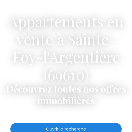
Appartements en
vente à Sainte-
Foy-l'Argentière
(69610)
Découvrez toutes nos offres
immobilières
Ouvrir la recherche