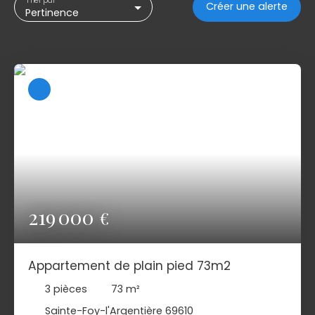
Trier par
Créer une alerte
Pertinence
219 000
€
Appartement de plain pied 73m2
3
pièces
73
m²
Sainte-Foy-l'Argentière 69610