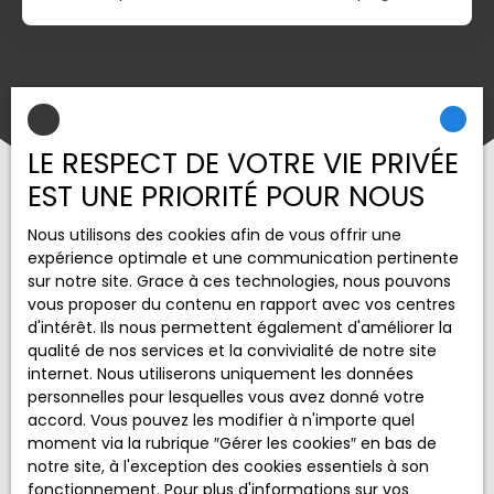
proximité de toutes les commodités (écoles,
commerces, maison de santé, loisir etc.. ).
Possibilité de diviser en 2 lots pour la réalisation de
maisons jumelées. Viabilisation en bordure de
terrain sur voirie communale avec accès facile et
direct sur une voie communale .. A découvrir sans
tarder... contact: Thierry LOISON Bel Immobilier 06
LE RESPECT DE VOTRE VIE PRIVÉE
33 87 99 75 – Mail : tl@belimmobilier. net
EST UNE PRIORITÉ POUR NOUS
Nous utilisons des cookies afin de vous offrir une
expérience optimale et une communication pertinente
sur notre site. Grace à ces technologies, nous pouvons
Vous ne trouvez pas
vous proposer du contenu en rapport avec vos centres
d'intérêt. Ils nous permettent également d'améliorer la
la propriété de vos rêves ?
qualité de nos services et la convivialité de notre site
internet. Nous utiliserons uniquement les données
personnelles pour lesquelles vous avez donné votre
Ne manquez plus aucun bien correspondant à votre
accord. Vous pouvez les modifier à n'importe quel
recherche en vous inscrivant à notre alerte mail !
moment via la rubrique ″Gérer les cookies″ en bas de
notre site, à l'exception des cookies essentiels à son
Prénom
fonctionnement. Pour plus d'informations sur vos