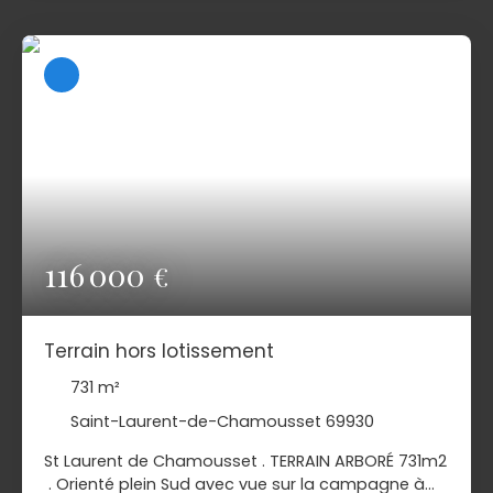
Le lot présenté ici est le Lot n°5 d 'un lotissement
communal de 13 lots. Contact : Thierry Crozet. au
0660152787 . Agent immobilier RCAS 351 417 571
116 000
€
Terrain hors lotissement
731
m²
Saint-Laurent-de-Chamousset 69930
St Laurent de Chamousset . TERRAIN ARBORÉ 731m2
. Orienté plein Sud avec vue sur la campagne à