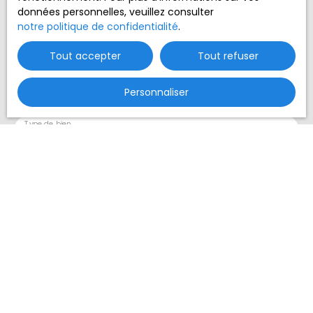
données personnelles, veuillez consulter
Nom
notre politique de confidentialité
.
Tout accepter
Tout refuser
Email
Type d'offre
Personnaliser
Vente
Type de bien
Terrain
Localisation
Budget max (€)
Surface min (m²)
J'accepte le traitement de mes données
personnelles conformément au RGPD. Si vous ne
souhaitez pas faire l'objet de prospection