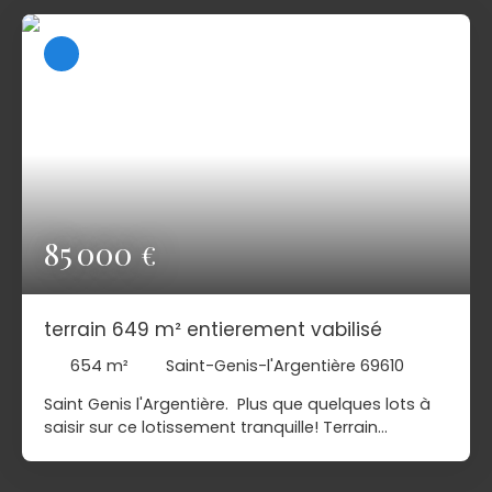
sol, légère pente. Contact : Aurore Fouillet - 06. 62.
91. 93. 17.
85 000
€
terrain 649 m² entierement vabilisé
654
m²
Saint-Genis-l'Argentière 69610
Saint Genis l'Argentière. Plus que quelques lots à
saisir sur ce lotissement tranquille! Terrain
constructible entièrement viabilisé de 654m² à la
sortie d'un village paisible, proche école primaire.