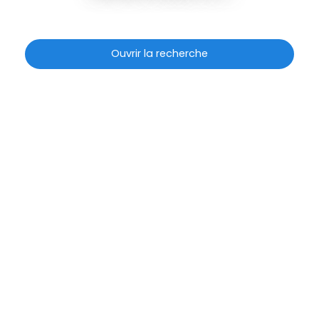
Ouvrir la recherche
Type d'offre
Vente
Type de bien
Terrain
Localisation
Budget max (€)
Surface min (m²)
Rechercher