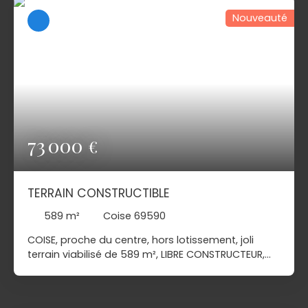
Nouveauté
73 000
€
TERRAIN CONSTRUCTIBLE
589
m²
Coise 69590
COISE, proche du centre, hors lotissement, joli
terrain viabilisé de 589 m², LIBRE CONSTRUCTEUR,
exposition est/ouest, très tranquille en bordure
d'un pré classé zone agricole, secteur bucolique,
idéal pour un projet de maison avec demi sous-