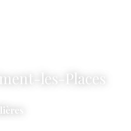
ément-les-Places
lières