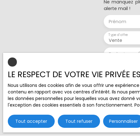
Ne manquez plu
alerte mail !
Prénom
Type d'offre
Vente
Budget max 
J'accepte 
LE RESPECT DE VOTRE VIE PRIVÉE 
ne souhait
pouvez vou
Nous utilisons des cookies afin de vous offrir une expérien
téléphoniqu
contenu en rapport avec vos centres d'intérêt. Ils nous perm
www.blocte
les données personnelles pour lesquelles vous avez donné vo
l'exception des cookies essentiels à son fonctionnement. Pou
Société Wor
Tout accepter
Tout refuser
Personnaliser
Pour en sav
notre
polit