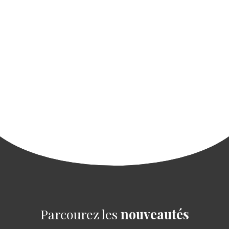
ib
u
t
o
r
s
+
−
Parcourez les
nouveautés